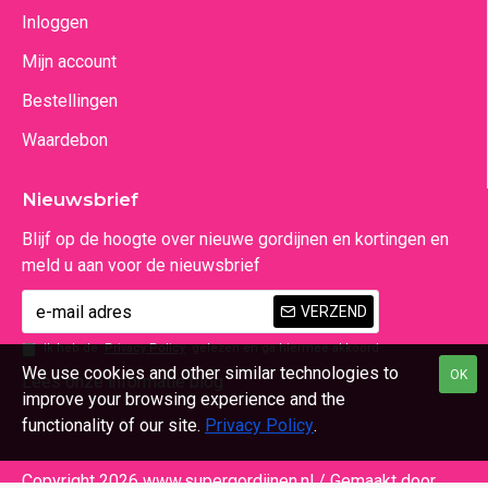
Inloggen
Mijn account
Bestellingen
Waardebon
Nieuwsbrief
Blijf op de hoogte over nieuwe gordijnen en kortingen en
meld u aan voor de nieuwsbrief
VERZEND
Ik heb de
Privacy Policy
gelezen en ga hiermee akkoord
We use cookies and other similar technologies to
OK
Lees onze informatie blog
improve your browsing experience and the
functionality of our site.
Privacy Policy
.
Copyright 2026 www.supergordijnen.nl / Gemaakt door