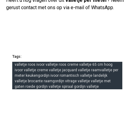
Heeft u nog vragen over dit
valletje per meter
? Neem
gerust contact met ons op via e-mail of WhatsApp.
Tags:
valletje roos ivoor valletje roos creme valletje 65 cm hoog
ivoor valletje creme valletje jacquard valletje raamvalletje per
meter keukengordijn ivoor romantisch valletje landelijk
valletje brocante raamgordijn vitrage valletje valletje met
gaten roede gordijn valletje spiraal gordijn valletje