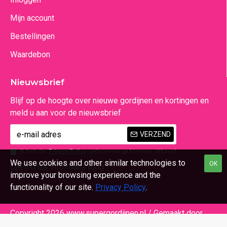
Mijn account
Bestellingen
Waardebon
Nieuwsbrief
Blijf op de hoogte over nieuwe gordijnen en kortingen en
meld u aan voor de nieuwsbrief
VERZEND
Ik heb de
Privacy Policy
gelezen en ga hiermee akkoord
We use cookies and other similar technologies to
OK
Lees onze informatie blog
improve your browsing experience and the
functionality of our site.
Privacy Policy
.
Copyright 2026 www.supergordijnen.nl / Gemaakt door
Beeldsensatie