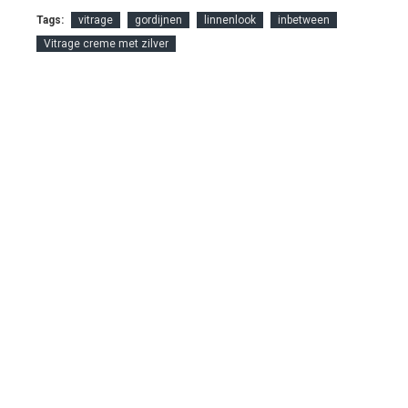
Tags:
vitrage
gordijnen
linnenlook
inbetween
Vitrage creme met zilver