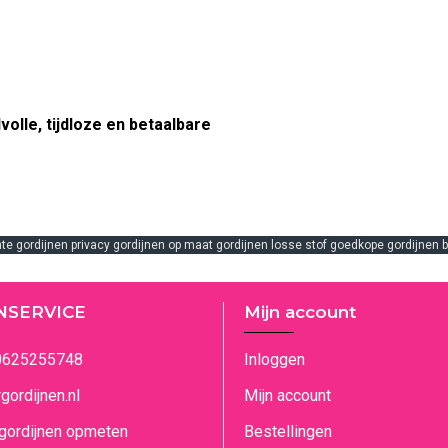
jlvolle, tijdloze en betaalbare
lichte gordijnen privacy gordijnen op maat gordijnen losse stof goedkope gordijn
NSERVICE
Mijn account
0625255748
Inloggen
ordijnen.nl
Mijn account
 gordijnen opmeten
Bestellingen