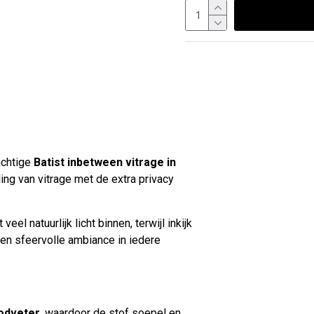
achtige
Batist inbetween vitrage in
ling van vitrage met de extra privacy
veel natuurlijk licht binnen, terwijl inkijk
en sfeervolle ambiance in iedere
odveter
, waardoor de stof soepel en