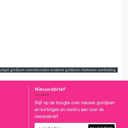
en budget gordijnen raamdecoratie moderne gordijnen inbetween aanbieding
Nieuwsbrief
Blijf op de hoogte over nieuwe gordijnen
en kortingen en meld u aan voor de
nieuwsbrief