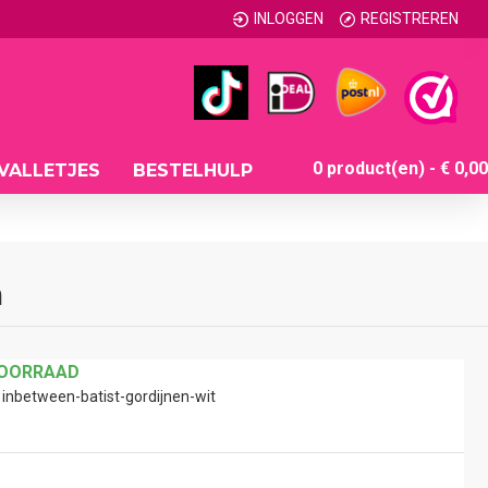
INLOGGEN
REGISTREREN
0 product(en) - € 0,00
VALLETJES
BESTELHULP
m
VOORRAAD
inbetween-batist-gordijnen-wit