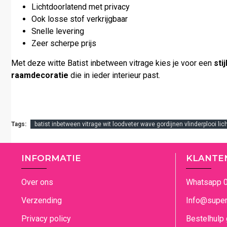
Lichtdoorlatend met privacy
Ook losse stof verkrijgbaar
Snelle levering
Zeer scherpe prijs
Met deze witte Batist inbetween vitrage kies je voor een
sti
raamdecoratie
die in ieder interieur past.
Tags:
batist inbetween vitrage wit loodveter wave gordijnen vlinderplooi 
INFORMATIE
KLANTE
Over ons
Whatsapp 
Verzending
Info@superg
Privacy policy
Bestelhulp