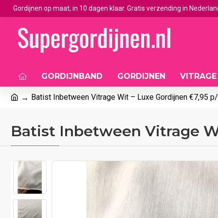
Gordijnen op maat, in 10 dagen klaar. Gratis verzending in Nederlan
GORDIJNBAND
GORDIJNEN
VITRAGE
Batist Inbetween Vitrage Wit – Luxe Gordijnen €7,95 p
Batist Inbetween Vitrage W