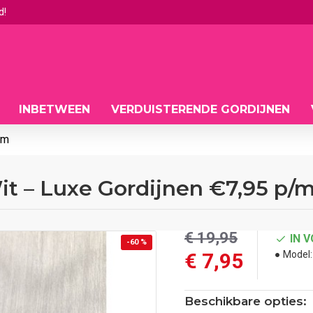
d!
INBETWEEN
VERDUISTERENDE GORDIJNEN
/m
it – Luxe Gordijnen €7,95 p/
€ 19,95
IN 
-60 %
€ 7,95
Model:
Beschikbare opties: