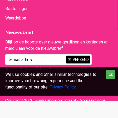
Bestellingen
Waardebon
Nieuwsbrief
Blijf op de hoogte over nieuwe gordijnen en kortingen en
meld u aan voor de nieuwsbrief
VERZEND
Ik heb de
Privacy Policy
gelezen en ga hiermee akkoord
We use cookies and other similar technologies to
OK
Lees onze informatie blog
improve your browsing experience and the
functionality of our site.
Privacy Policy
.
Copyright 2026 www.supergordijnen.nl / Gemaakt door
Beeldsensatie