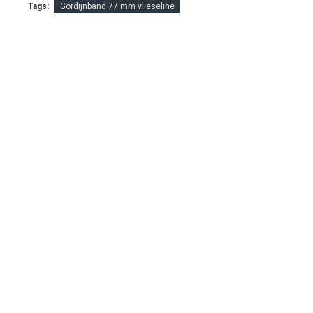
Tags:
Gordijnband 77 mm vlieseline